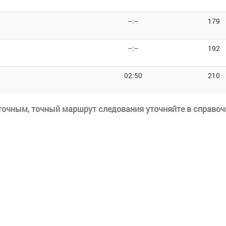
--:--
179
--:--
192
02:50
210
еточным, точный маршрут следования уточняйте в справоч