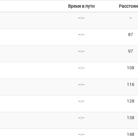
Время в пути
Расстоян
--:--
--
--:--
87
--:--
97
--:--
108
--:--
116
--:--
128
--:--
138
--:--
148