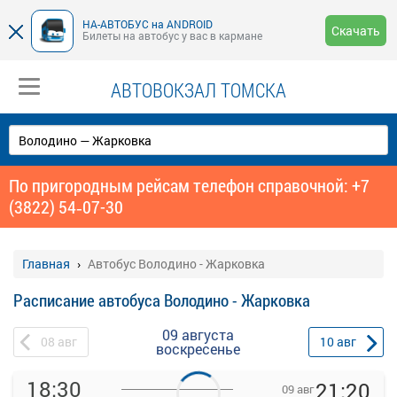
НА-АВТОБУС на ANDROID
Скачать
Билеты на автобус у вас в кармане
АВТОВОКЗАЛ ТОМСКА
По пригородным рейсам телефон справочной: +7
(3822) 54‑07-30
Главная
Автобус Володино - Жарковка
Расписание автобуса Володино - Жарковка
09 августа
08
авг
10
авг
воскресенье
18:30
21:20
09 авг