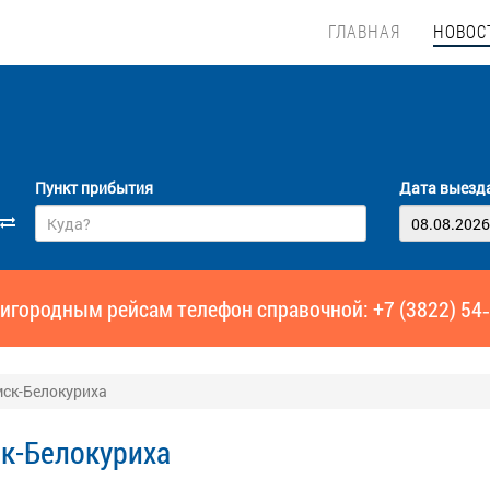
ГЛАВНАЯ
НОВОС
Пункт прибытия
Дата выезд
игородным рейсам телефон справочной: +7 (3822) 54
мск-Белокуриха
к-Белокуриха