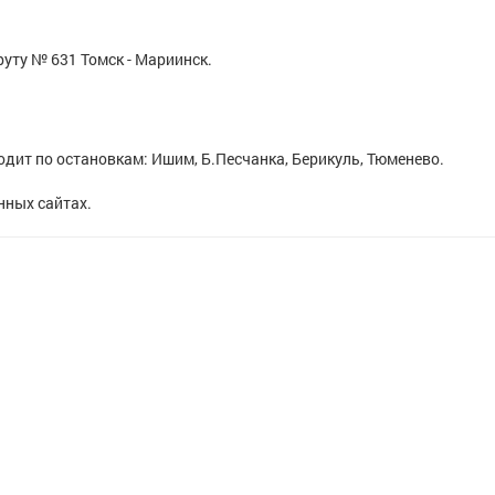
руту № 631 Томск - Мариинск.
одит по остановкам: Ишим, Б.Песчанка, Берикуль, Тюменево.
нных сайтах.