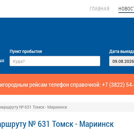
ГЛАВНАЯ
НОВОС
Пункт прибытия
Дата выезд
игородным рейсам телефон справочной: +7 (3822) 54
маршруту № 631 Томск - Мариинск
ршруту № 631 Томск - Мариинск