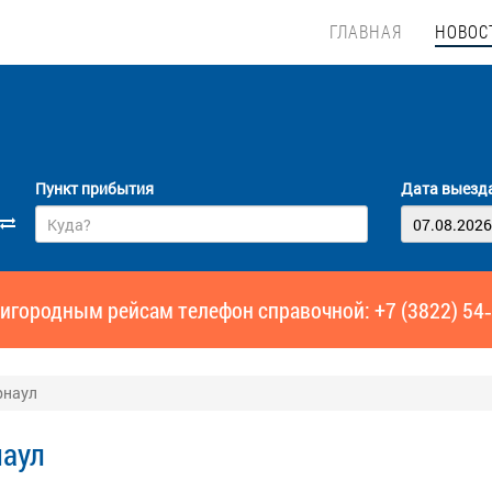
ГЛАВНАЯ
НОВОС
Пункт прибытия
Дата выезд
игородным рейсам телефон справочной: +7 (3822) 54
рнаул
наул