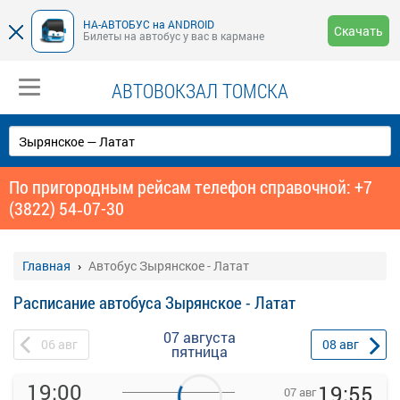
НА-АВТОБУС на ANDROID
Скачать
Билеты на автобус у вас в кармане
АВТОВОКЗАЛ ТОМСКА
По пригородным рейсам телефон справочной: +7
(3822) 54‑07-30
Главная
Автобус Зырянское - Латат
Расписание автобуса Зырянское - Латат
07 августа
06
авг
08
авг
пятница
19:00
19:55
07 авг