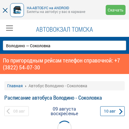
НА-АВТОБУС на ANDROID
Скачать
Билеты на автобус у вас в кармане
АВТОВОКЗАЛ ТОМСКА
По пригородным рейсам телефон справочной: +7
(3822) 54‑07-30
Главная
Автобус Володино - Соколовка
Расписание автобуса Володино - Соколовка
09 августа
08
авг
10
авг
воскресенье