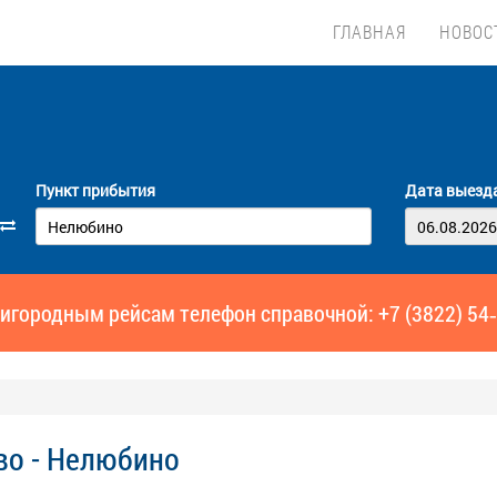
ГЛАВНАЯ
НОВОС
Пункт прибытия
Дата выезд
игородным рейсам телефон справочной: +7 (3822) 54
во - Нелюбино