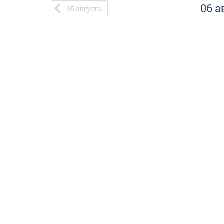
06 а
05
августа