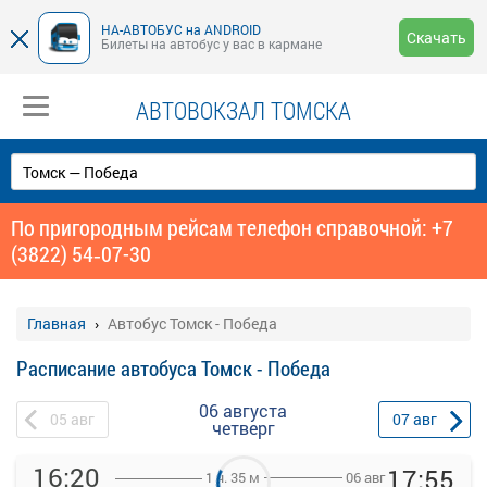
НА-АВТОБУС на ANDROID
Скачать
Билеты на автобус у вас в кармане
АВТОВОКЗАЛ ТОМСКА
По пригородным рейсам телефон справочной: +7
(3822) 54‑07-30
Главная
Автобус Томск - Победа
Расписание автобуса Томск - Победа
06 августа
05
авг
07
авг
четверг
16:20
17:55
06 авг
1 ч. 35 м