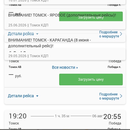
10.07.2026 ||
Томск КДП
Томск АВ
Победа п.
—
руб.
ВНИМАНИЕ! ТОМСК - ЯРОВОЕ (дополнительные рейсы)!
Загрузить цену
25.06.2026 ||
Томск КДП
Подробнее
Детали рейса
о маршруте
ВНИМАНИЕ! ТОМСК - КАРАГАНДА (8 июня -
дополнительный рейс)!
18:40
20:15
06 авг
1 ч. 35 м
29.05.2026 ||
Томск КДП
Томск
Победа
Все новости »
Томск АВ
Победа п.
—
руб.
Загрузить цену
Подробнее
Детали рейса
о маршруте
19:20
20:55
06 авг
1 ч. 35 м
Томск
Победа
Томск АВ
Победа п.