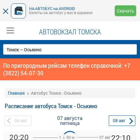
НА-АВТОБУС на ANDROID
Скачать
Билеты на автобус у вас в кармане
АВТОВОКЗАЛ ТОМСКА
По пригородным рейсам телефон справочной: +7
(3822) 54‑07-30
Главная
Автобус Томск - Оськино
Расписание автобуса Томск - Оськино
07 августа
06
авг
08
авг
пятница
20:20
22:10
07 авг
1 ч. 50 м