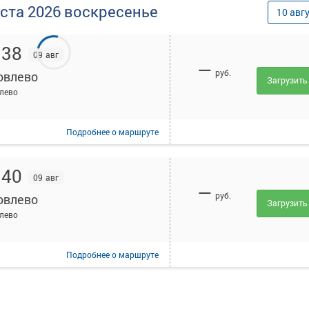
уста
2026
воскресенье
10
авг
:38
09 авг
—
руб.
овлево
Загрузить
лево
Подробнее
о маршруте
:40
09 авг
—
руб.
овлево
Загрузить
лево
Подробнее
о маршруте