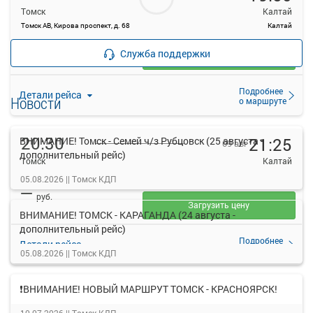
Томск
Калтай
Томск АВ, Кирова проспект, д. 68
Калтай
—
руб.
Служба поддержки
Загрузить цену
Подробнее
Детали рейса
Новости
о маршруте
20:30
21:25
ВНИМАНИЕ! Томск - Семей ч/з Рубцовск (25 августа -
09 авг
дополнительный рейс)
Томск
Калтай
Томск АВ, Кирова проспект, д. 68
Калтай
05.08.2026 ||
Томск КДП
—
руб.
Загрузить цену
ВНИМАНИЕ! ТОМСК - КАРАГАНДА (24 августа -
дополнительный рейс)
Подробнее
Детали рейса
о маршруте
05.08.2026 ||
Томск КДП
❗ВНИМАНИЕ! НОВЫЙ МАРШРУТ ТОМСК - КРАСНОЯРСК!