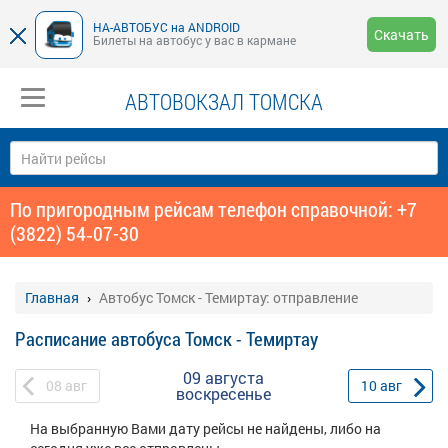
НА-АВТОБУС на ANDROID
Скачать
Билеты на автобус у вас в кармане
АВТОВОКЗАЛ ТОМСКА
По пригородным рейсам телефон справочной: +7
(3822) 54‑07-30
Главная
Автобус Томск - Темиртау: отправление
Расписание автобуса Томск - Темиртау
09 августа
08
авг
10
авг
воскресенье
На выбранную Вами дату рейсы не найдены, либо на