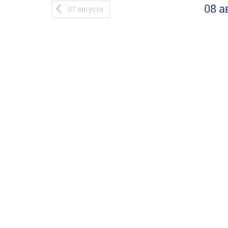
08 а
07
августа