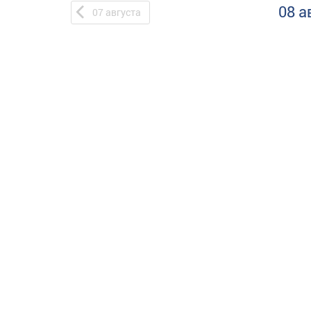
08 а
07
августа