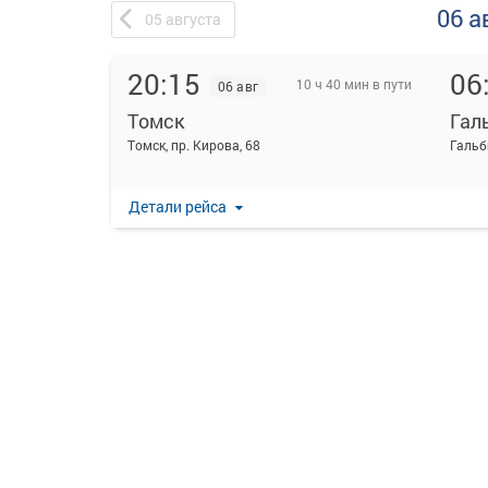
06 а
05
августа
20:15
06
10 ч 40 мин в пути
06 авг
Томск
Гал
Томск, пр. Кирова, 68
Гальб
Детали рейса