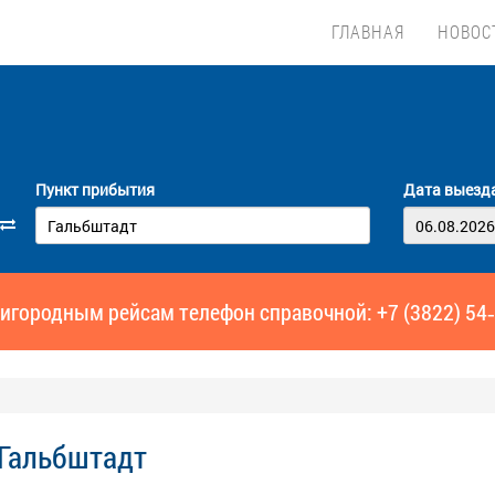
ГЛАВНАЯ
НОВОС
Пункт прибытия
Дата выезд
игородным рейсам телефон справочной: +7 (3822) 54
 Гальбштадт