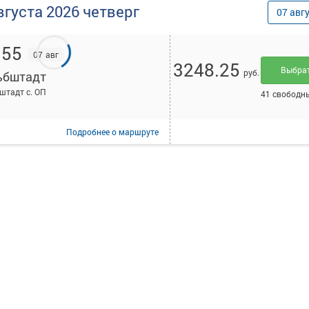
вгуста
2026
четверг
07
авг
:55
07 авг
3248.25
Выбра
руб.
ьбштадт
штадт с. ОП
41 свободн
Подробнее
о маршруте