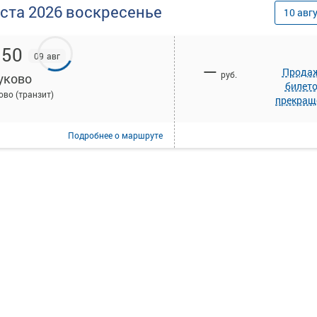
уста
2026
воскресенье
10
авг
:50
09 авг
—
Прода
руб.
уково
билет
ово (транзит)
прекращ
Подробнее
о маршруте