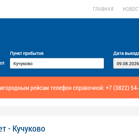
ГЛАВНАЯ
НОВОС
Пункт прибытия
Дата выезд
игородным рейсам телефон справочной: +7 (3822) 54
т - Кучуково