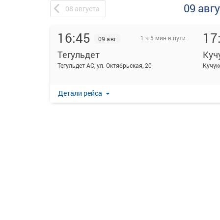
09 авг
08
августа
16:45
17
1 ч 5 мин в пути
09 авг
Тегульдет
Куч
Тегульдет АС, ул. Октябрьская, 20
Кучук
Детали рейса