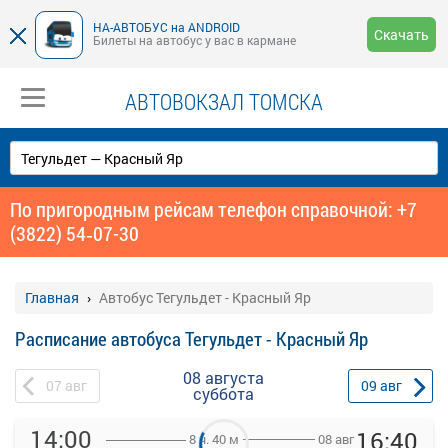
НА-АВТОБУС на ANDROID
Скачать
Билеты на автобус у вас в кармане
АВТОВОКЗАЛ ТОМСКА
По пригородным рейсам телефон справочной: +7
(3822) 54‑07-30
Главная
Автобус Тегульдет - Красный Яр
Расписание автобуса Тегульдет - Красный Яр
08 августа
07
авг
09
авг
суббота
14:00
16:40
08 авг
8 ч. 40 м