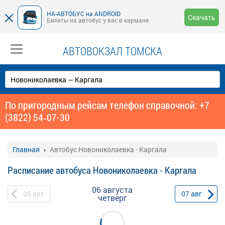
НА-АВТОБУС на ANDROID
Скачать
Билеты на автобус у вас в кармане
АВТОВОКЗАЛ ТОМСКА
По пригородным рейсам телефон справочной: +7
(3822) 54‑07-30
Главная
Автобус Новониколаевка - Каргала
Расписание автобуса Новониколаевка - Каргала
06 августа
05
авг
07
авг
четверг