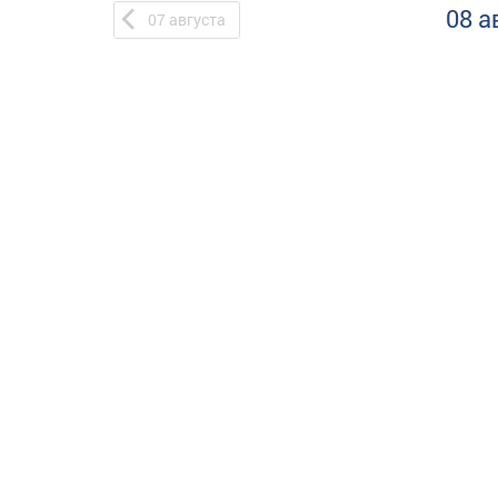
08 а
07
августа