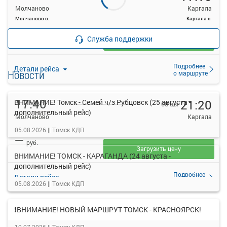
Молчаново
Каргала
Молчаново с.
Каргала с.
—
руб.
Служба поддержки
Загрузить цену
Подробнее
Детали рейса
Новости
о маршруте
17:40
21:20
ВНИМАНИЕ! Томск - Семей ч/з Рубцовск (25 августа -
08 авг
дополнительный рейс)
Молчаново
Каргала
Молчаново с.
Каргала с.
05.08.2026 ||
Томск КДП
—
руб.
Загрузить цену
ВНИМАНИЕ! ТОМСК - КАРАГАНДА (24 августа -
дополнительный рейс)
Подробнее
Детали рейса
о маршруте
05.08.2026 ||
Томск КДП
❗ВНИМАНИЕ! НОВЫЙ МАРШРУТ ТОМСК - КРАСНОЯРСК!