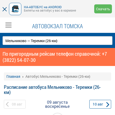
НА-АВТОБУС на ANDROID
Скачать
Билеты на автобус у вас в кармане
АВТОВОКЗАЛ ТОМСКА
По пригородным рейсам телефон справочной: +7
(3822) 54‑07-30
Главная
Автобус Мельниково - Теремки (26-км)
Расписание автобуса Мельниково - Теремки (26-
км)
09 августа
08
авг
10
авг
воскресенье