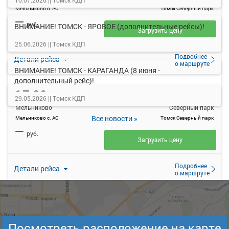
10.07.2026 ||
Томск КДП
Мельниково с. АС
Томск Северный парк
—
руб.
ВНИМАНИЕ! ТОМСК - ЯРОВОЕ (дополнительные рейсы)!
Загрузить цену
25.06.2026 ||
Томск КДП
Подробнее
Детали рейса
о маршруте
ВНИМАНИЕ! ТОМСК - КАРАГАНДА (8 июня -
дополнительный рейс)!
17:00
18:40
06 авг
1 ч. 40 м
29.05.2026 ||
Томск КДП
Мельниково
Северный парк
Все новости »
Мельниково с. АС
Томск Северный парк
—
руб.
Загрузить цену
Подробнее
Детали рейса
о маршруте
19:00
20:40
06 авг
1 ч. 40 м
Мельниково
Северный парк
Посмотреть расположение на карте
Мельниково с. АС
Томск Северный парк