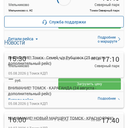
Мельниково
Северный парк
Мельниково с. АС
Томск Северный парк
—
руб.
Служба поддержки
Загрузить цену
Подробнее
Детали рейса
Новости
о маршруте
15:30
17:10
ВНИМАНИЕ! Томск - Семей ч/з Рубцовск (25 августа -
06 авг
1 ч. 40 м
дополнительный рейс)
Мельниково
Северный парк
Мельниково с. АС
Томск Северный парк
05.08.2026 ||
Томск КДП
—
руб.
Загрузить цену
ВНИМАНИЕ! ТОМСК - КАРАГАНДА (24 августа -
дополнительный рейс)
Подробнее
Детали рейса
о маршруте
05.08.2026 ||
Томск КДП
16:00
❗ВНИМАНИЕ! НОВЫЙ МАРШРУТ ТОМСК - КРАСНОЯРСК!
17:40
06 авг
1 ч. 40 м
Мельниково
Северный парк