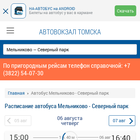
НА-АВТОБУС на ANDROID
Скачать
Билеты на автобус у вас в кармане
АВТОВОКЗАЛ ТОМСКА
По пригородным рейсам телефон справочной: +7
(3822) 54‑07-30
Главная
Автобус Мельниково - Северный парк
Расписание автобуса Мельниково - Северный парк
06 августа
05
авг
07
авг
четверг
15:00
16:40
06 авг
1 ч. 40 м