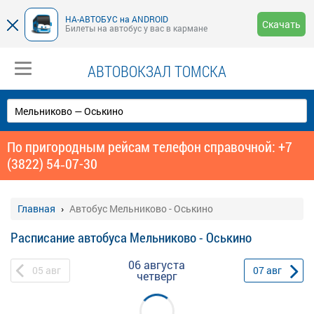
НА-АВТОБУС на ANDROID
Скачать
Билеты на автобус у вас в кармане
АВТОВОКЗАЛ ТОМСКА
По пригородным рейсам телефон справочной: +7
(3822) 54‑07-30
Главная
Автобус Мельниково - Оськино
Расписание автобуса Мельниково - Оськино
06 августа
05
авг
07
авг
четверг