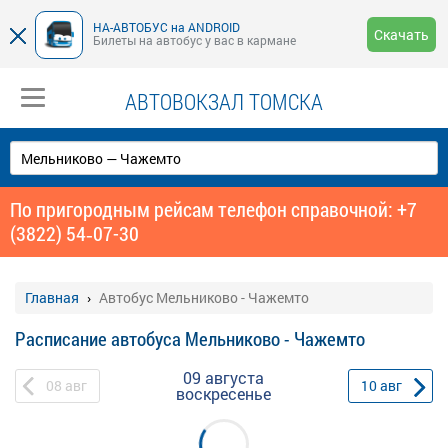
НА-АВТОБУС на ANDROID
Скачать
Билеты на автобус у вас в кармане
АВТОВОКЗАЛ ТОМСКА
По пригородным рейсам телефон справочной: +7
(3822) 54‑07-30
Главная
Автобус Мельниково - Чажемто
Расписание автобуса Мельниково - Чажемто
09 августа
08
авг
10
авг
воскресенье