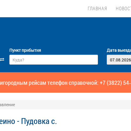
ГЛАВНАЯ
НОВОС
Пункт прибытия
Дата выезд
игородным рейсам телефон справочной: +7 (3822) 54
равление
ино - Пудовка с.