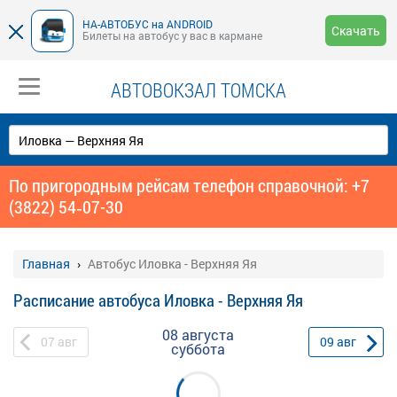
НА-АВТОБУС на ANDROID
Скачать
Билеты на автобус у вас в кармане
АВТОВОКЗАЛ ТОМСКА
По пригородным рейсам телефон справочной: +7
(3822) 54‑07-30
Главная
Автобус Иловка - Верхняя Яя
Расписание автобуса Иловка - Верхняя Яя
08 августа
07
авг
09
авг
суббота