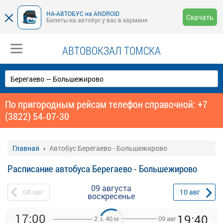
НА-АВТОБУС на ANDROID
Скачать
Билеты на автобус у вас в кармане
АВТОВОКЗАЛ ТОМСКА
По пригородным рейсам телефон справочной: +7
(3822) 54‑07-30
Главная
Автобус Берегаево - Большежирово
Расписание автобуса Берегаево - Большежирово
09 августа
08
авг
10
авг
воскресенье
17:00
19:40
09 авг
2 ч. 40 м