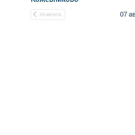
07 а
06
августа