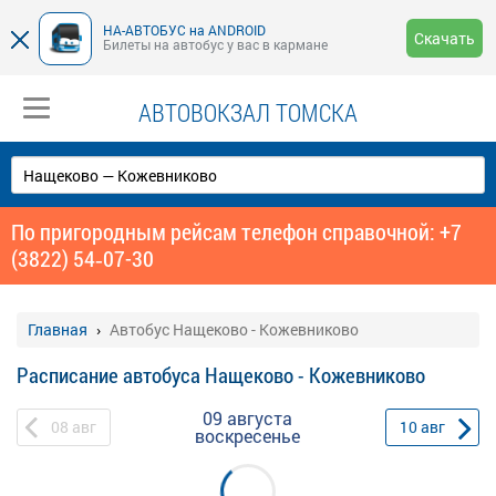
НА-АВТОБУС на ANDROID
Скачать
Билеты на автобус у вас в кармане
АВТОВОКЗАЛ ТОМСКА
По пригородным рейсам телефон справочной: +7
(3822) 54‑07-30
Главная
Автобус Нащеково - Кожевниково
Расписание автобуса Нащеково - Кожевниково
09 августа
08
авг
10
авг
воскресенье