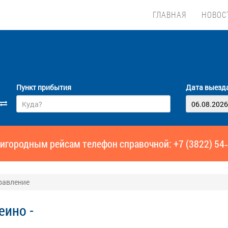
ГЛАВНАЯ
НОВОС
Пункт прибытия
Дата выезд
игородным рейсам телефон справочной: +7 (3822) 54
равление
еино -