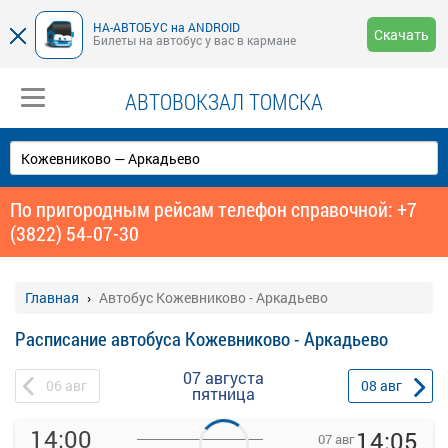
НА-АВТОБУС на ANDROID
Скачать
Билеты на автобус у вас в кармане
АВТОВОКЗАЛ ТОМСКА
По пригородным рейсам телефон справочной: +7
(3822) 54‑07-30
Главная
Автобус Кожевниково - Аркадьево
Расписание автобуса Кожевниково - Аркадьево
07 августа
06
авг
08
авг
пятница
14:00
14:05
07 авг