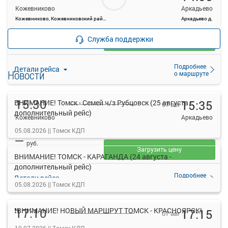
Кожевниково
Аркадьево
Кожевниково, Кожевниковский район с.
Аркадьево д.
—
руб.
Служба поддержки
Загрузить цену
Подробнее
Детали рейса
Новости
о маршруте
15:30
15:35
ВНИМАНИЕ! Томск - Семей ч/з Рубцовск (25 августа -
07 авг
дополнительный рейс)
Кожевниково
Аркадьево
Кожевниково, Кожевниковский район с.
Аркадьево д.
05.08.2026 ||
Томск КДП
—
руб.
Загрузить цену
ВНИМАНИЕ! ТОМСК - КАРАГАНДА (24 августа -
дополнительный рейс)
Подробнее
Детали рейса
о маршруте
05.08.2026 ||
Томск КДП
17:10
❗ВНИМАНИЕ! НОВЫЙ МАРШРУТ ТОМСК - КРАСНОЯРСК!
17:15
07 авг
Кожевниково
Аркадьево