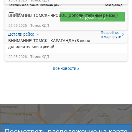
10.07.2026 ||
Томск КДП
Кожевниково, Кожевниковский район с.
Аркадьево д.
—
руб.
ВНИМАНИЕ! ТОМСК - ЯРОВОЕ (дополнительные рейсы)!
Загрузить цену
25.06.2026 ||
Томск КДП
Подробнее
Детали рейса
о маршруте
ВНИМАНИЕ! ТОМСК - КАРАГАНДА (8 июня -
дополнительный рейс)!
29.05.2026 ||
Томск КДП
Все новости »
Посмотреть расположение на карте